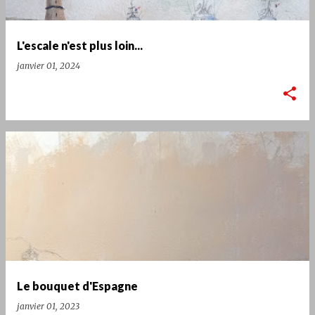
l
e
L'escale n'est plus loin...
s
janvier 01, 2024
Le bouquet d'Espagne
janvier 01, 2023