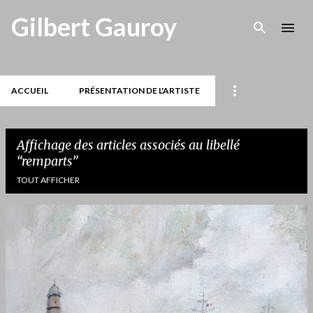
Accéder au contenu principal
Gilbert Gauroy
ACCUEIL
PRÉSENTATION DE L'ARTISTE
Affichage des articles associés au libellé
remparts
TOUT AFFICHER
A
r
t
i
c