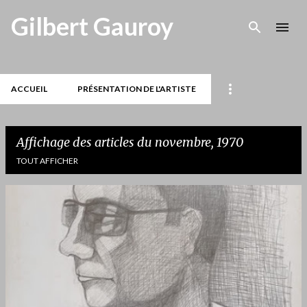
Accéder au contenu principal
Gilbert Gauroy
ACCUEIL
PRÉSENTATION DE L'ARTISTE
Affichage des articles du novembre, 1970
TOUT AFFICHER
A
r
t
i
c