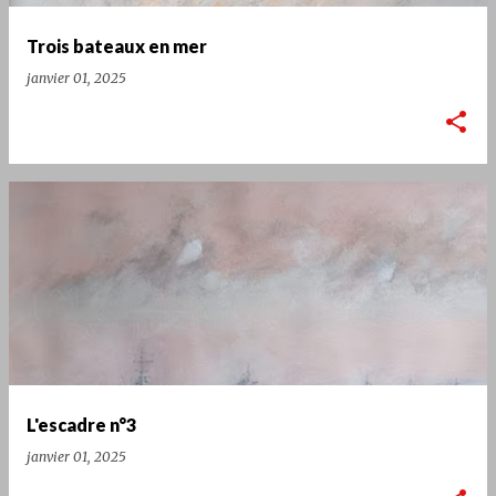
l
e
Trois bateaux en mer
s
janvier 01, 2025
L'escadre n°3
janvier 01, 2025