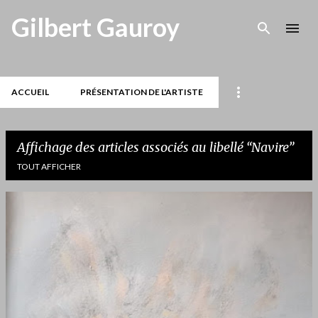
Accéder au contenu principal
Gilbert Gauroy
ACCUEIL
PRÉSENTATION DE L'ARTISTE
Affichage des articles associés au libellé
Navire
TOUT AFFICHER
A
r
t
i
c