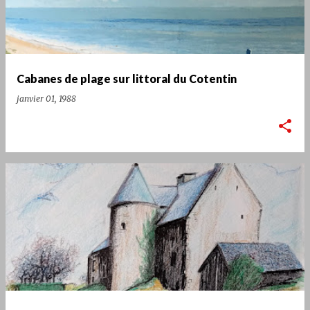
Cabanes de plage sur littoral du Cotentin
janvier 01, 1988