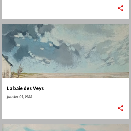
La baie des Veys
janvier 01, 1988