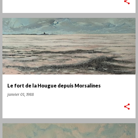
Le fort de la Hougue depuis Morsalines
janvier 01, 1988