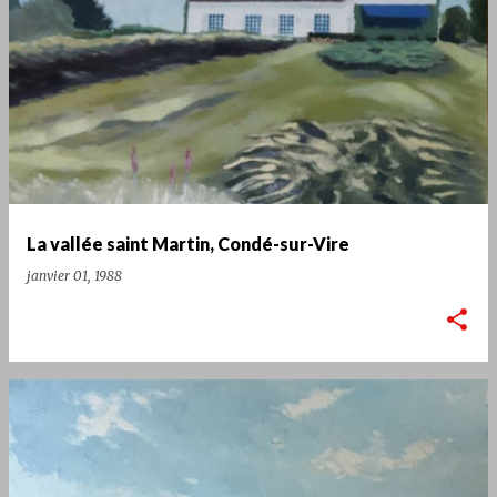
La vallée saint Martin, Condé-sur-Vire
janvier 01, 1988