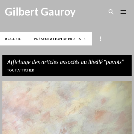
Accéder au contenu principal
Gilbert Gauroy
ACCUEIL
PRÉSENTATION DE L'ARTISTE
Affichage des articles associés au libellé
pavois
TOUT AFFICHER
A
r
t
i
c