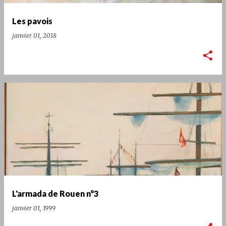
l
e
Les pavois
s
janvier 01, 2018
L'armada de Rouen n°3
janvier 01, 1999