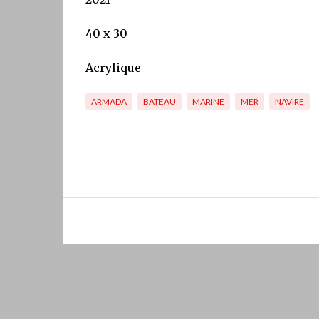
40 x 30
Acrylique
ARMADA
BATEAU
MARINE
MER
NAVIRE